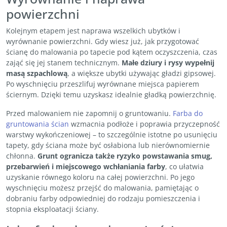
powierzchni
Kolejnym etapem jest naprawa wszelkich ubytków i
wyrównanie powierzchni. Gdy wiesz już, jak przygotować
ścianę do malowania po tapecie pod kątem oczyszczenia, czas
zająć się jej stanem technicznym.
Małe dziury i rysy wypełnij
masą szpachlową
, a większe ubytki używając gładzi gipsowej.
Po wyschnięciu przeszlifuj wyrównane miejsca papierem
ściernym. Dzięki temu uzyskasz idealnie gładką powierzchnię.
Przed malowaniem nie zapomnij o gruntowaniu.
Farba do
gruntowania ścian
wzmacnia podłoże i poprawia przyczepność
warstwy wykończeniowej – to szczególnie istotne po usunięciu
tapety, gdy ściana może być osłabiona lub nierównomiernie
chłonna.
Grunt ogranicza także ryzyko powstawania smug,
przebarwień i miejscowego wchłaniania farby
, co ułatwia
uzyskanie równego koloru na całej powierzchni. Po jego
wyschnięciu możesz przejść do malowania, pamiętając o
dobraniu farby odpowiedniej do rodzaju pomieszczenia i
stopnia eksploatacji ściany.