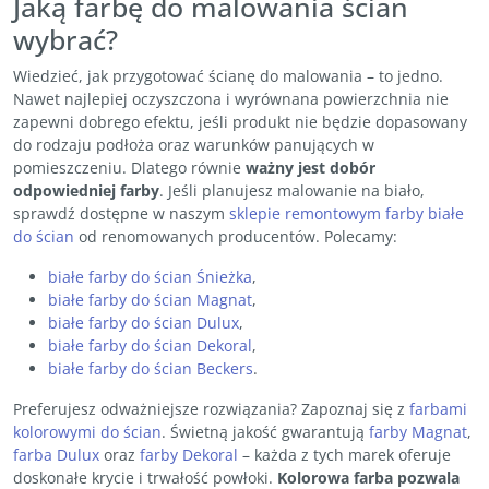
Jaką farbę do malowania ścian
wybrać?
Wiedzieć, jak przygotować ścianę do malowania – to jedno.
Nawet najlepiej oczyszczona i wyrównana powierzchnia nie
zapewni dobrego efektu, jeśli produkt nie będzie dopasowany
do rodzaju podłoża oraz warunków panujących w
pomieszczeniu. Dlatego równie
ważny jest dobór
odpowiedniej farby
. Jeśli planujesz malowanie na biało,
sprawdź dostępne w naszym
sklepie remontowym
farby białe
do ścian
od renomowanych producentów. Polecamy:
białe farby do ścian Śnieżka
,
białe farby do ścian Magnat
,
białe farby do ścian Dulux
,
białe farby do ścian Dekoral
,
białe farby do ścian Beckers
.
Preferujesz odważniejsze rozwiązania? Zapoznaj się z
farbami
kolorowymi do ścian
. Świetną jakość gwarantują
farby Magnat
,
farba Dulux
oraz
farby Dekoral
– każda z tych marek oferuje
doskonałe krycie i trwałość powłoki.
Kolorowa farba pozwala