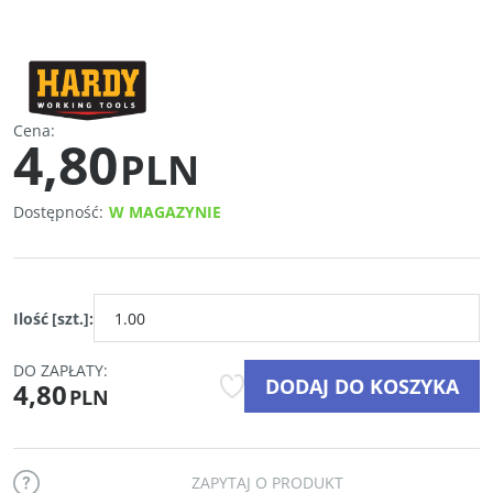
Cena
:
4,80
PLN
Dostępność
:
W MAGAZYNIE
Ilość
[szt.]
:
DO ZAPŁATY:
DODAJ DO KOSZYKA
4,80
PLN
ZAPYTAJ O PRODUKT