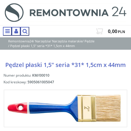
0,00
PLN
Menu
Panel
Szukaj
Remontownia24
/
Narzędzia
/
Narzędzia malarskie
/
Pędzle
/
Pędzel płaski 1,5" seria *31* 1,5cm x 44mm
Pędzel płaski 1,5" seria *31* 1,5cm x 44mm
Numer produktu
:
KM/00010
Kod kreskowy
:
5905061005047