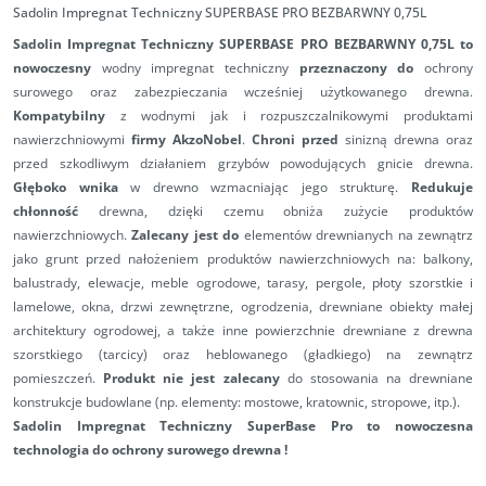
Sadolin Impregnat Techniczny SUPERBASE PRO BEZBARWNY 0,75L
Sadolin Impregnat Techniczny SUPERBASE PRO BEZBARWNY 0,75L
to
nowoczesny
wodny impregnat techniczny
przeznaczony do
ochrony
surowego oraz zabezpieczania wcześniej użytkowanego drewna.
Kompatybilny
z wodnymi jak i rozpuszczalnikowymi produktami
nawierzchniowymi
firmy AkzoNobel
.
Chroni przed
sinizną drewna oraz
przed szkodliwym działaniem grzybów powodujących gnicie drewna.
Głęboko wnika
w drewno wzmacniając jego strukturę.
Redukuje
chłonność
drewna, dzięki czemu obniża zużycie produktów
nawierzchniowych.
Zalecany jest do
elementów drewnianych na zewnątrz
jako grunt przed nałożeniem produktów nawierzchniowych na: balkony,
balustrady, elewacje, meble ogrodowe, tarasy, pergole, płoty szorstkie i
lamelowe, okna, drzwi zewnętrzne, ogrodzenia, drewniane obiekty małej
architektury ogrodowej, a także inne powierzchnie drewniane z drewna
szorstkiego (tarcicy) oraz heblowanego (gładkiego) na zewnątrz
pomieszczeń.
Produkt nie jest zalecany
do stosowania na drewniane
konstrukcje budowlane (np. elementy: mostowe, kratownic, stropowe, itp.).
Sadolin Impregnat Techniczny SuperBase Pro to nowoczesna
technologia do
ochrony surowego drewna !