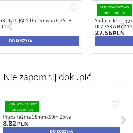
DARMOWA DOSTAWA
OD 950.00 PLN
Sadolin Impregnat CLASSIC HYBRYDOWY
BEZBARWNY *1* 0,75L
27.56
PLN
DO KOSZYKA
Nie zapomnij dokupić
DARMOWA DOSTAWA
OD 950.00 PLN
Pędzel płaski 3" seria *31* 3cm x 51mm
10.70
PLN
DO KOSZYKA