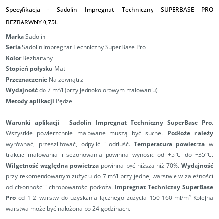
Specyfikacja -
Sadolin Impregnat Techniczny SUPERBASE PRO
BEZBARWNY 0,75L
Marka
Sadolin
Seria
Sadolin Impregnat Techniczny SuperBase Pro
Kolor
Bezbarwny
Stopień połysku
Mat
Przeznaczenie
Na zewnątrz
Wydajność
do 7 m²/l (przy jednokolorowym malowaniu)
Metody aplikacji
Pędzel
Warunki aplikacji
-
Sadolin Impregnat Techniczny SuperBase Pro.
Wszystkie powierzchnie malowane muszą być suche.
Podłoże należy
wyrównać, przeszlifować, odpylić i odtłuść.
Temperatura powietrza
w
trakcie malowania i sezonowania powinna wynosić od +5°C do +35°C.
Wilgotność względna powietrza
powinna być niższa niż 70%.
Wydajność
przy rekomendowanym zużyciu do 7 m²/l przy jednej warstwie w zależności
od chłonności i chropowatości podłoża.
Impregnat Techniczny SuperBase
Pro
od 1-2 warstw do uzyskania łącznego zużycia 150-160 ml/m² Kolejna
warstwa może być nałożona po 24 godzinach.