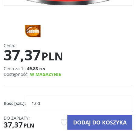
Cena
:
37,37
PLN
Cena za 1l:
49,83
PLN
Dostępność
:
W MAGAZYNIE
Ilość
[szt.]
:
DO ZAPŁATY:
DODAJ DO KOSZYKA
37,37
PLN