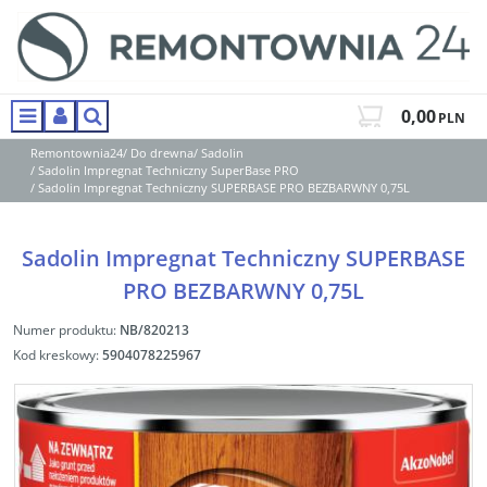
0,00
PLN
Menu
Panel
Szukaj
Remontownia24
/
Do drewna
/
Sadolin
/
Sadolin Impregnat Techniczny SuperBase PRO
/
Sadolin Impregnat Techniczny SUPERBASE PRO BEZBARWNY 0,75L
Sadolin Impregnat Techniczny SUPERBASE
PRO BEZBARWNY 0,75L
Numer produktu
:
NB/820213
Kod kreskowy
:
5904078225967