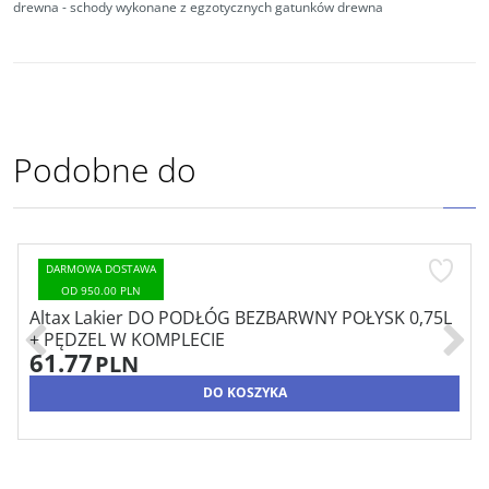
drewna - schody wykonane z egzotycznych gatunków drewna
Podobne do
DARMOWA DOSTAWA
OD 950.00 PLN
Altax Lakier DO PODŁÓG BEZBARWNY POŁYSK 0,75L
+ PĘDZEL W KOMPLECIE
61.77
PLN
DO KOSZYKA