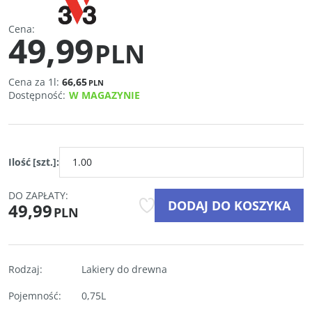
Cena
:
49,99
PLN
Cena za 1l:
66,65
PLN
Dostępność
:
W MAGAZYNIE
Ilość
[szt.]
:
DO ZAPŁATY:
DODAJ DO KOSZYKA
49,99
PLN
Rodzaj
:
Lakiery do drewna
Pojemność
:
0,75L