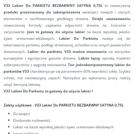
V33 Lakier Do PARKIETU BEZBARWNY SATYNA 0,75L
t
o nowoczesny
produkt przeznaczony do
zabezpieczenia
wewnątrz nowych i starych
elementów z oszlifowanego gładkiego drewna.
Dzięki zastosowaniu
nowoczesnej formuły zapewnia odporność drewna na ścieranie i
zarysowanie.
Jest to gotowy do użycia lakier
na bazie wysokiej jakości
żywic uretanowo-alkidowych.
Lakier Do Parkietu
nadaje się do
lakierowania parkietu, podłogi drewnianej, schodów oraz innych powierzchni
drewnianych.
Lakier do parkietu V33 można stosowania
na wszystkie
europejskie i egzotyczne gatunki drewna.
Lakier łączy
wysoką trwałość
zabezpieczenia z wygodą stosowania.
Ten jednokomponentowy lakier do
parkietów V33
charakteryzuje się parametrem 60% twardości szkła. Szybko
schnie, ma nieinwazyjny zapach. Narzędzia po wykonaniu pracy należy
umyć benzyną lakową.
V33 Lakier Do Parkietu to gotowy do użycia lakier !
Zalety użytkowe -
V33 Lakier Do PARKIETU BEZBARWNY SATYNA 0,75L
Do wnętrz
Doskonała rozlewność
Lakier na bazie wysokiej jakości żywic uretanowo-alkidowych
Łatwa aplikacja