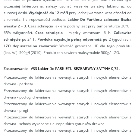
wcześniej lakierowana, należy usunąć wszelkie warstwy lakieru aż do
surowej deski.
Wydajność do 12 m²/l
przy jednej warstwie w zależności od
chłonności i chropowatości podłoża.
Lakier Do Parkietu zalecana liczba
warstw 2 - 3
.
Czas schnięcia lakieru podany jest przy temperaturze 20°C i
65% wilgotności.
Czas schnięcia
- między warstwami 6 h.
Całkowite
schnięcie
po 24 h.
Powłoka uzyskuje pełną odporność
po
2 tygodniach.
LZO dopuszczalna zawartość:
Wartość graniczna UE dla tego produktu
(kat. A/i): 500g/l (2010). Produkt ten zawiera maksymalnie 500g/l LZO.
Zastosowanie - V33 Lakier Do PARKIETU BEZBARWNY SATYNA 0,75L
Przeznaczony do lakierowania wewnątrz starych i nowych elementów z
drewna - parkiety
Przeznaczony do lakierowania wewnątrz starych i nowych elementów z
drewna - podłogi drewniane
Przeznaczony do lakierowania wewnątrz starych i nowych elementów z
drewna - progi
Przeznaczony do lakierowania wewnątrz starych i nowych elementów z
drewna - schody wykonane z europejskich gatunków drewna
Przeznaczony do lakierowania wewnątrz starych i nowych elementów z