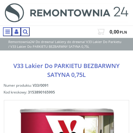
0,00
PLN
Menu
Panel
Szukaj
Remontownia24
/
Do drewna
/
Lakiery do drewna
/
V33 Lakier Do Parkietu
/
V33 Lakier Do PARKIETU BEZBARWNY SATYNA 0,75L
V33 Lakier Do PARKIETU BEZBARWNY
SATYNA 0,75L
Numer produktu
:
V33/0091
Kod kreskowy
:
3153890165995