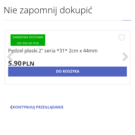
Nie zapomnij dokupić
DARMOWA DOSTAWA
OD 950.00 PLN
Pędzel płaski 2" seria *31* 2cm x 44mm
5.90
PLN
DO KOSZYKA
KONTYNUUJ PRZEGLĄDANIE