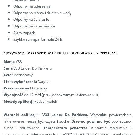
Odporny na uderzenia
Odporny na plamy i działanie wody
Odporny na ścieranie
Odporny na zarysowanie
Słaby zapach
Szybko schnąca formuła 24 h
Specyfikacja -
V33 Lakier Do PARKIETU BEZBARWNY SATYNA 0,75L
Marka
V33
Seria
V33 Lakier Do Parkietu
Kolor
Bezbarwny
Efekt wykończenia
Satyna
Przeznaczenie
Do wnętrz
Wydajność
do 12 m²/l (przy jednokrotnym lakierowaniu)
Metody aplikacji
Pędzel, wałek
Warunki aplikacji
-
V33 Lakier Do Parkietu.
Wszystkie powierzchnie
lakierowane muszą być czyste i suche.
Drewno powinno być
powietrzno-
suche i oszlifowane.
Temperatura powietrza
w trakcie malowania i
sezonowania powinna wynosić od +12°C do +25°C. Jeśli powierzchnia była