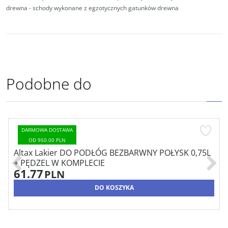
drewna - schody wykonane z egzotycznych gatunków drewna
Podobne do
DARMOWA DOSTAWA
OD 950.00 PLN
Altax Lakier DO PODŁÓG BEZBARWNY POŁYSK 0,75L
+ PĘDZEL W KOMPLECIE
61.77
PLN
DO KOSZYKA