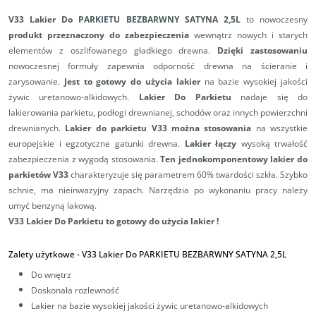
V33 Lakier Do PARKIETU BEZBARWNY SATYNA 2,5L
t
o nowoczesny
produkt przeznaczony do
zabezpieczenia
wewnątrz nowych i starych
elementów z oszlifowanego gładkiego drewna.
Dzięki zastosowaniu
nowoczesnej formuły zapewnia odporność drewna na ścieranie i
zarysowanie.
Jest to gotowy do użycia lakier
na bazie wysokiej jakości
żywic uretanowo-alkidowych.
Lakier Do Parkietu
nadaje się do
lakierowania parkietu, podłogi drewnianej, schodów oraz innych powierzchni
drewnianych.
Lakier do parkietu V33 można stosowania
na wszystkie
europejskie i egzotyczne gatunki drewna.
Lakier łączy
wysoką trwałość
zabezpieczenia z wygodą stosowania.
Ten jednokomponentowy lakier do
parkietów V33
charakteryzuje się parametrem 60% twardości szkła. Szybko
schnie, ma nieinwazyjny zapach. Narzędzia po wykonaniu pracy należy
umyć benzyną lakową.
V33 Lakier Do Parkietu to gotowy do użycia lakier !
Zalety użytkowe -
V33 Lakier Do PARKIETU BEZBARWNY SATYNA 2,5L
Do wnętrz
Doskonała rozlewność
Lakier na bazie wysokiej jakości żywic uretanowo-alkidowych