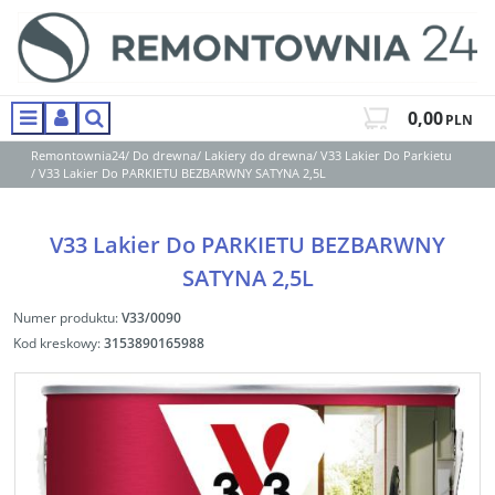
0,00
PLN
Menu
Panel
Szukaj
Remontownia24
/
Do drewna
/
Lakiery do drewna
/
V33 Lakier Do Parkietu
/
V33 Lakier Do PARKIETU BEZBARWNY SATYNA 2,5L
V33 Lakier Do PARKIETU BEZBARWNY
SATYNA 2,5L
Numer produktu
:
V33/0090
Kod kreskowy
:
3153890165988