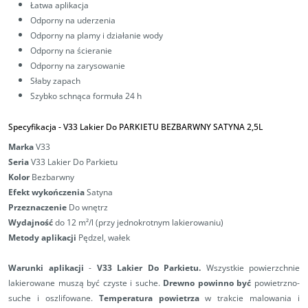
Łatwa aplikacja
Odporny na uderzenia
Odporny na plamy i działanie wody
Odporny na ścieranie
Odporny na zarysowanie
Słaby zapach
Szybko schnąca formuła 24 h
Specyfikacja -
V33 Lakier Do PARKIETU BEZBARWNY SATYNA 2,5L
Marka
V33
Seria
V33 Lakier Do Parkietu
Kolor
Bezbarwny
Efekt wykończenia
Satyna
Przeznaczenie
Do wnętrz
Wydajność
do 12 m²/l (przy jednokrotnym lakierowaniu)
Metody aplikacji
Pędzel, wałek
Warunki aplikacji
-
V33 Lakier Do Parkietu.
Wszystkie powierzchnie
lakierowane muszą być czyste i suche.
Drewno powinno być
powietrzno-
suche i oszlifowane.
Temperatura powietrza
w trakcie malowania i