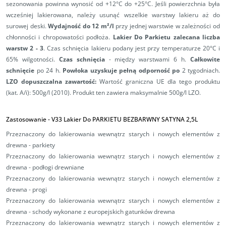
sezonowania powinna wynosić od +12°C do +25°C. Jeśli powierzchnia była
wcześniej lakierowana, należy usunąć wszelkie warstwy lakieru aż do
surowej deski.
Wydajność do 12 m²/l
przy jednej warstwie w zależności od
chłonności i chropowatości podłoża.
Lakier Do Parkietu zalecana liczba
warstw 2 - 3
.
Czas schnięcia lakieru podany jest przy temperaturze 20°C i
65% wilgotności.
Czas schnięcia
- między warstwami 6 h.
Całkowite
schnięcie
po 24 h.
Powłoka uzyskuje pełną odporność
po
2 tygodniach.
LZO dopuszczalna zawartość:
Wartość graniczna UE dla tego produktu
(kat. A/i): 500g/l (2010). Produkt ten zawiera maksymalnie 500g/l LZO.
Zastosowanie - V33 Lakier Do PARKIETU BEZBARWNY SATYNA 2,5L
Przeznaczony do lakierowania wewnątrz starych i nowych elementów z
drewna - parkiety
Przeznaczony do lakierowania wewnątrz starych i nowych elementów z
drewna - podłogi drewniane
Przeznaczony do lakierowania wewnątrz starych i nowych elementów z
drewna - progi
Przeznaczony do lakierowania wewnątrz starych i nowych elementów z
drewna - schody wykonane z europejskich gatunków drewna
Przeznaczony do lakierowania wewnątrz starych i nowych elementów z