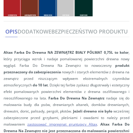
OPIS
DODATKOWE
BEZPIECZEŃSTWO PRODUKTU
Altax Farba Do Drewna NA ZEWNĄTRZ BIAŁY PÓŁMAT 0,75L
to kolor
,
który przyciąga wzrok i nadaje pomalowanej powierzchni drewna nowy
wygląd. Farba Do Drewna Na Zewnątrz to nowoczesny
produkt
przeznaczony do
zabezpieczenia
nowych i starych elementów z drewna na
zewnątrz przed niszczącym wpływem ekstremalnych czynników
atmosferycznych
do 10 lat
.
Dzięki tej farbie zyskasz długotrwały i estetyczny
efekt pomalowanych powierzchni elementów z drewna oszlifowanego i
nieoszlifowanego na lata.
Farba Do Drewna Na Zewnątrz
nadaje się do
malowania budy dla psów, drewnianych altanek, domków drewnianych,
drewutni, donic, palisady, pergoli, płotów.
Jeżeli drewno nie było
wcześniej
zabezpieczone przed grzybami, pleśniami i owadami to należy przed
malowaniem
zastosować impregnat gruntujący Altax
.
Altax Farba Do
Drewna Na Zewnątrz nie jest przeznaczona do malowania powierzchni