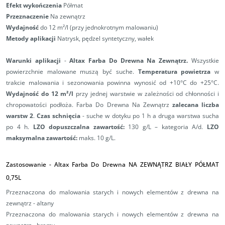
Efekt wykończenia
Półmat
Przeznaczenie
Na zewnątrz
Wydajność
do 12 m²/l (przy jednokrotnym malowaniu)
Metody aplikacji
Natrysk, pędzel syntetyczny, wałek
Warunki aplikacji
-
Altax Farba Do Drewna Na Zewnątrz.
Wszystkie
powierzchnie malowane muszą być suche.
Temperatura powietrza
w
trakcie malowania i sezonowania powinna wynosić od +10°C do +25°C.
Wydajność do 12 m²/l
przy jednej warstwie w zależności od chłonności i
chropowatości podłoża. Farba Do Drewna Na Zewnątrz
zalecana liczba
warstw 2
.
Czas schnięcia
- suche w dotyku po 1 h a druga warstwa sucha
po 4 h.
LZO dopuszczalna zawartość:
130 g/L – kategoria A/d.
LZO
maksymalna zawartość:
maks. 10 g/L.
Zastosowanie - Altax Farba Do Drewna NA ZEWNĄTRZ BIAŁY PÓŁMAT
0,75L
Przeznaczona do malowania starych i nowych elementów z drewna na
zewnątrz - altany
Przeznaczona do malowania starych i nowych elementów z drewna na