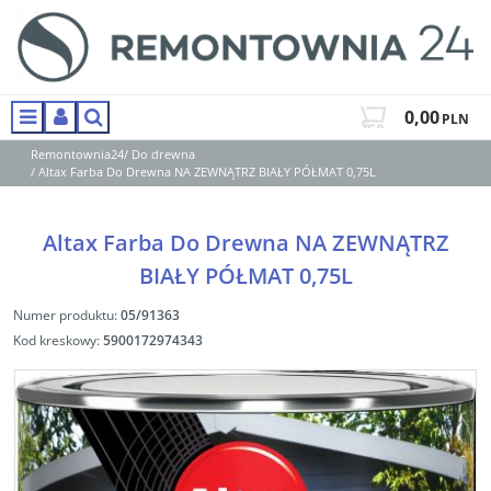
0,00
PLN
Menu
Panel
Szukaj
Remontownia24
/
Do drewna
/
Altax Farba Do Drewna NA ZEWNĄTRZ BIAŁY PÓŁMAT 0,75L
Altax Farba Do Drewna NA ZEWNĄTRZ
BIAŁY PÓŁMAT 0,75L
Numer produktu
:
05/91363
Kod kreskowy
:
5900172974343