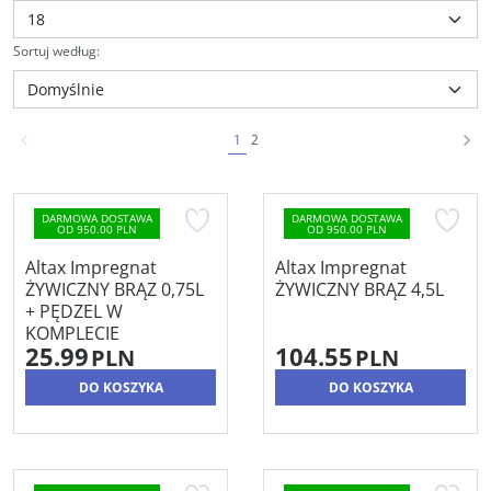
Sortuj według
:
1
2
DARMOWA DOSTAWA
DARMOWA DOSTAWA
OD 950.00 PLN
OD 950.00 PLN
Altax Impregnat
Altax Impregnat
ŻYWICZNY BRĄZ 0,75L
ŻYWICZNY BRĄZ 4,5L
+ PĘDZEL W
KOMPLECIE
25.99
104.55
PLN
PLN
DO KOSZYKA
DO KOSZYKA