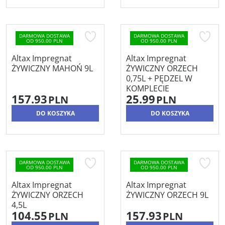
DARMOWA DOSTAWA
DARMOWA DOSTAWA
OD 950.00 PLN
OD 950.00 PLN
Altax Impregnat
Altax Impregnat
ŻYWICZNY MAHOŃ 9L
ŻYWICZNY ORZECH
0,75L + PĘDZEL W
KOMPLECIE
157.93
25.99
PLN
PLN
DO KOSZYKA
DO KOSZYKA
DARMOWA DOSTAWA
DARMOWA DOSTAWA
OD 950.00 PLN
OD 950.00 PLN
Altax Impregnat
Altax Impregnat
ŻYWICZNY ORZECH
ŻYWICZNY ORZECH 9L
4,5L
104.55
157.93
PLN
PLN