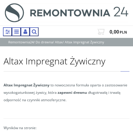
0,00
PLN
Panel
Menu
Panel
Szukaj
Remontownia24
/
Do drewna
/
Altax
/
Altax Impregnat Żywiczny
Altax Impregnat Żywiczny
Altax Impregnat Żywiczny
to
nowoczesna formuła oparta o zastosowanie
wysokogatunkowej żywicy, która
zapewni drewnu
długotrwałą i trwałą
odporność na czynniki atmosferyczne.
Wyników na stronie
: