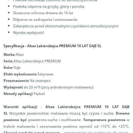
Powłoka
odporna na grzyby, glony i porośla
Skuteczna ochrona drewna do 10 lat
Odporna na zadrapania i zastosowania
Zabezpiecza przed ekstremalnymi czynnikami atmosferycznymi
Wysoka wydajność
Specyfikacja -
Altax Lakierobejca PREMIUM 10 LAT DĄB 5L
Marka
Altax
Seria
Altax Lakierobejca PREMIUM
Kolor
Dąb
Efekt wykończenia
Satynowe
Przeznaczenie
Na zewnątrz
Wydajność
do 20 m²/l (przy jednokrotnym malowaniu)
Metody aplikacji
Pędzel
Warunki aplikacji
-
Altax Lakierobejca PREMIUM 10 LAT DĄB
5L
Wszystkie powierzchnie malowane muszą być czyste i suche.
Drewno
powinno być
powietrzno-suche i oszlifowane.
Temperatura powietrza
w
trakcie malowania i sezonowania powinna wynosić od +10°C do +25°C.
Chronić produkt przed mrozem
– przemrożony nie nadaje się do użycia.