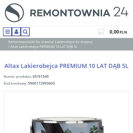
0,00
PLN
Menu
Panel
Szukaj
Remontownia24
/
Do drewna
/
Lakierobejce do drewna
/
Altax Lakierobejca PREMIUM 10 LAT DĄB 5L
Altax Lakierobejca PREMIUM 10 LAT DĄB 5L
Numer produktu
:
05/91549
Kod kreskowy
:
5900172993603