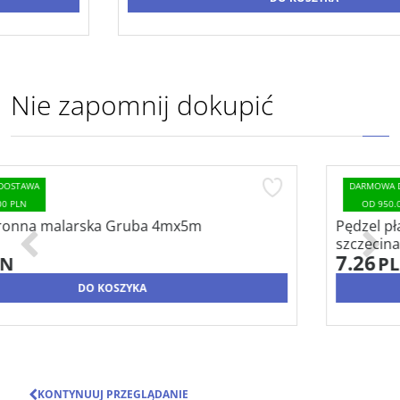
Nie zapomnij dokupić
DARMOWA DOSTAWA
OD 950.00 PLN
Pędzel płaski 35x13mm *33*1,5" jasna
szczecina/syntetyk
7.26
PLN
DO KOSZYKA
KONTYNUUJ PRZEGLĄDANIE