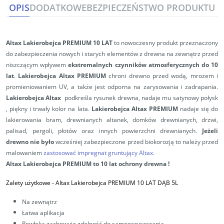
OPIS
DODATKOWE
BEZPIECZEŃSTWO PRODUKTU
Altax Lakierobejca PREMIUM 10 LAT
t
o nowoczesny produkt przeznaczony
do zabezpieczenia nowych i starych elementów z drewna na zewnątrz przed
niszczącym wpływem
ekstremalnych czynników
atmosferycznych
do 10
lat
.
Lakierobejca Altax PREMIUM
chroni drewno przed wodą, mrozem i
promieniowaniem UV, a także jest odporna na zarysowania i zadrapania.
Lakierobejca Altax
podkreśla rysunek drewna, nadaje mu satynowy połysk
, piękny i trwały kolor na lata.
Lakierobejca Altax PREMIUM
nadaje się do
lakierowania bram, drewnianych altanek, domków drewnianych, drzwi,
palisad, pergoli, płotów oraz innych powierzchni drewnianych.
Jeżeli
drewno nie było
wcześniej zabezpieczone przed biokorozją to należy przed
malowaniem
zastosować impregnat gruntujący Altax.
Altax Lakierobejca PREMIUM to 10 lat ochrony drewna !
Zalety użytkowe -
Altax Lakierobejca PREMIUM 10 LAT DĄB 5L
Na zewnątrz
Łatwa aplikacja
Powłoka zachowuje zdolność do samooczyszczania