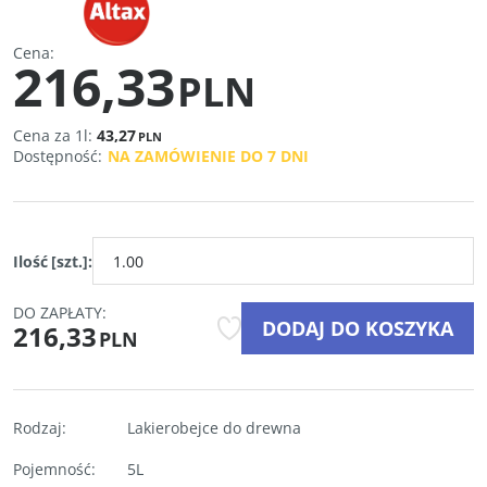
Cena
:
216,33
PLN
Cena za 1l:
43,27
PLN
Dostępność
:
NA ZAMÓWIENIE DO 7 DNI
Ilość
[szt.]
:
DO ZAPŁATY:
DODAJ DO KOSZYKA
216,33
PLN
Rodzaj
:
Lakierobejce do drewna
Pojemność
:
5L