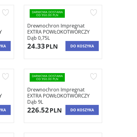
DARMOWA DOSTAWA
OD 950.00 PLN
Drewnochron Impregnat
Y
EXTRA POWŁOKOTWÓRCZY
Dąb 0,75L
24.33
PLN
YKA
DO KOSZYKA
DARMOWA DOSTAWA
OD 950.00 PLN
Drewnochron Impregnat
Y
EXTRA POWŁOKOTWÓRCZY
Dąb 9L
226.52
PLN
YKA
DO KOSZYKA