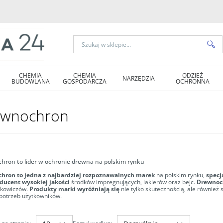
CHEMIA
CHEMIA
ODZIEŻ
NARZĘDZIA
BUDOWLANA
GOSPODARCZA
OCHRONNA
ewnochron
hron to lider w ochronie drewna na polskim rynku
hron to jedna z najbardziej rozpoznawalnych marek
na polskim rynku,
specj
ducent wysokiej jakości
środków impregnujących, lakierów oraz bejc.
Drewnoch
rkowiczów.
Produkty marki wyróżniają się
nie tylko skutecznością, ale równi
potrzeb użytkowników.