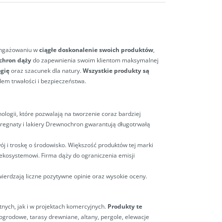
zaangażowaniu w
ciągłe doskonalenie swoich produktów
,
chron dąży
do zapewnienia swoim klientom maksymalnej
ogię
oraz szacunek dla natury.
Wszystkie produkty są
em trwałości i bezpieczeństwa.
logii, które pozwalają na tworzenie coraz bardziej
egnaty i lakiery Drewnochron gwarantują długotrwałą
j i troskę o środowisko. Większość produktów tej marki
 ekosystemowi. Firma dąży do ograniczenia emisji
ierdzają liczne pozytywne opinie oraz wysokie oceny.
nych, jak i w projektach komercyjnych.
Produkty te
ogrodowe, tarasy drewniane, altany, pergole, elewacje