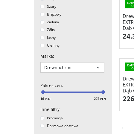
DAR
O
Szary
Brązowy
Drew
EXT
Zielony
Dąb 
Żółty
24.
Jasny
Ciemny
Marka
:
DAR
O
Drew
EXT
Zakres cen
:
Dąb 
226
16
227
PLN
PLN
Inne filtry
Promocja
Darmowa dostawa