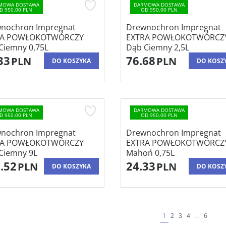
MOWA DOSTAWA
DARMOWA DOSTAWA
D 950.00 PLN
OD 950.00 PLN
nochron Impregnat
Drewnochron Impregnat
RA POWŁOKOTWÓRCZY
EXTRA POWŁOKOTWÓRCZ
Ciemny 0,75L
Dąb Ciemny 2,5L
33
76.68
PLN
PLN
DO KOSZYKA
DO KOSZ
MOWA DOSTAWA
DARMOWA DOSTAWA
D 950.00 PLN
OD 950.00 PLN
nochron Impregnat
Drewnochron Impregnat
RA POWŁOKOTWÓRCZY
EXTRA POWŁOKOTWÓRCZ
Ciemny 9L
Mahoń 0,75L
.52
24.33
PLN
PLN
DO KOSZYKA
DO KOSZ
1
2
3
4
...
6