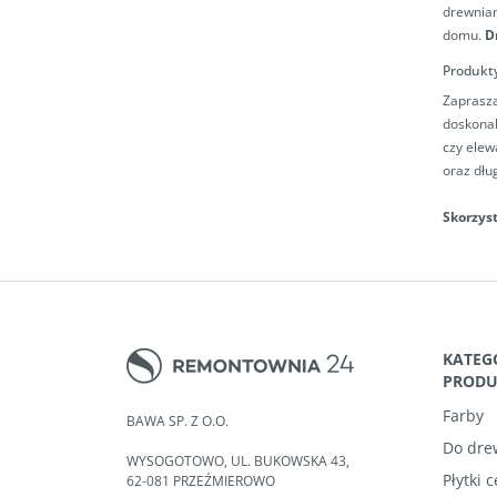
drewnian
domu.
D
Produkt
Zaprasz
doskonal
czy elew
oraz dłu
Skorzys
KATEG
PROD
Farby
BAWA SP. Z O.O.
Do dre
WYSOGOTOWO, UL. BUKOWSKA 43,
Płytki 
62-081 PRZEŹMIEROWO