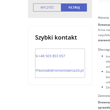
Historia
Drewnoc
firma st
satysfak
Szybki kontakt
starann
Dlaczeg
+48 503 853 057
In
ef
oc
kontakt@remontownia24.pl
Ek
ba
sz
Za
Zastoso
Drewnoc
sprawdza