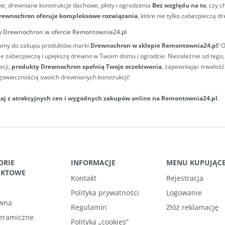
e, drewniane konstrukcje dachowe, płoty i ogrodzenia
Bez względu na to
, czy 
rewnochron oferuje kompleksowe rozwiązania
, które nie tylko zabezpieczą d
y Drewnochron w ofercie Remontownia24.pl
amy do zakupu produktów marki
Drewnochron w sklepie Remontownia24.pl
! 
e zabezpieczą i upiększą drewno w Twoim domu i ogrodzie. Niezależnie od tego, 
acji,
produkty Drewnochron spełnią Twoje oczekiwania
, zapewniając trwałość
gowiecznością swoich drewnianych konstrukcji!
taj z atrakcyjnych cen i wygodnych zakupów online na Remontownia24.pl
.
ORIE
INFORMACJE
MENU KUPUJĄC
UKTOWE
Kontakt
Rejestracja
Polityka prywatności
Logowanie
wna
Regulamin
Złóż reklamację
ceramiczne
Polityka „cookies”