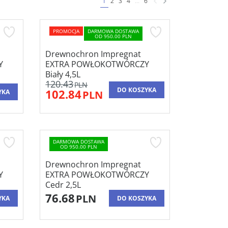
1
2
3
4
...
6
PROMOCJA
DARMOWA DOSTAWA
OD 950.00 PLN
Drewnochron Impregnat
Y
EXTRA POWŁOKOTWÓRCZY
Biały 4,5L
120.43
PLN
DO KOSZYKA
102.84
YKA
PLN
DARMOWA DOSTAWA
OD 950.00 PLN
Drewnochron Impregnat
Y
EXTRA POWŁOKOTWÓRCZY
Cedr 2,5L
76.68
PLN
YKA
DO KOSZYKA