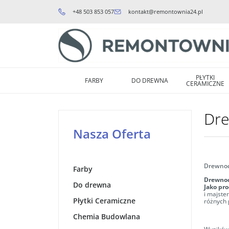
+48 503 853 057
kontakt@remontownia24.pl
PŁYTKI
FARBY
DO DREWNA
CERAMICZNE
Dr
Nasza Oferta
Drewnoc
Farby
Drewnoc
Do drewna
Jako pro
i majste
Płytki Ceramiczne
różnych 
Chemia Budowlana