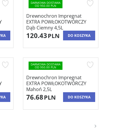
DARMOWA DOSTAWA
OD 950.00 PLN
Drewnochron Impregnat
Y
EXTRA POWŁOKOTWÓRCZY
Dąb Ciemny 4,5L
120.43
PLN
YKA
DO KOSZYKA
DARMOWA DOSTAWA
OD 950.00 PLN
Drewnochron Impregnat
Y
EXTRA POWŁOKOTWÓRCZY
Mahoń 2,5L
76.68
PLN
YKA
DO KOSZYKA