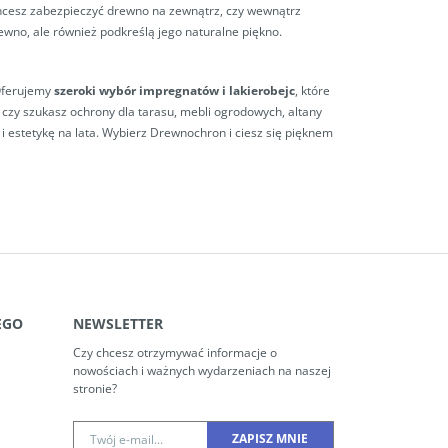
chcesz zabezpieczyć drewno na zewnątrz, czy wewnątrz
rewno, ale również podkreślą jego naturalne piękno.
Oferujemy
szeroki wybór impregnatów i lakierobejc
, które
czy szukasz ochrony dla tarasu, mebli ogrodowych, altany
 i estetykę na lata. Wybierz Drewnochron i ciesz się pięknem
EGO
NEWSLETTER
Czy chcesz otrzymywać informacje o
nowościach i ważnych wydarzeniach na naszej
stronie?