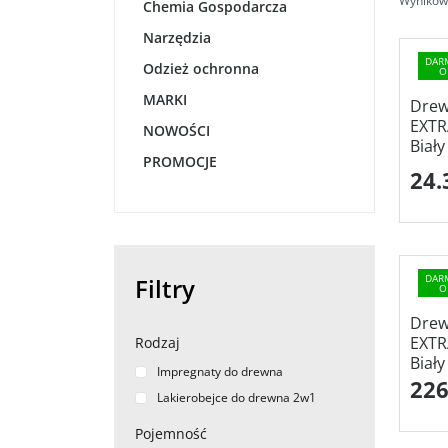
Wyników 
Chemia Gospodarcza
Narzędzia
DAR
Odzież ochronna
O
MARKI
Drew
EXT
NOWOŚCI
Biały
PROMOCJE
24.
DAR
Filtry
O
Drew
EXT
Rodzaj
Biały
Impregnaty do drewna
226
Lakierobejce do drewna 2w1
Pojemność