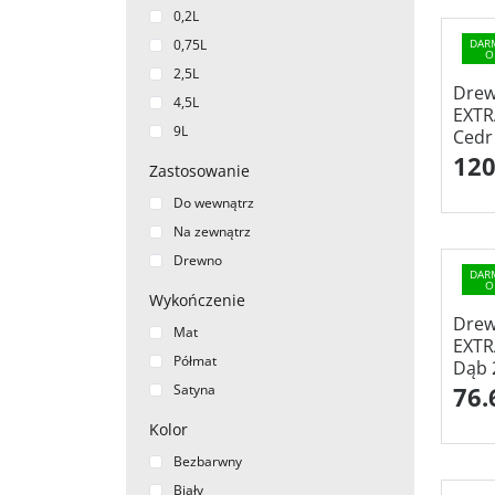
0,2L
0,75L
DAR
O
2,5L
Drew
4,5L
EXT
9L
Cedr
120
Zastosowanie
Do wewnątrz
Na zewnątrz
Drewno
DAR
O
Wykończenie
Drew
Mat
EXT
Półmat
Dąb 
Satyna
76.
Kolor
Bezbarwny
Biały