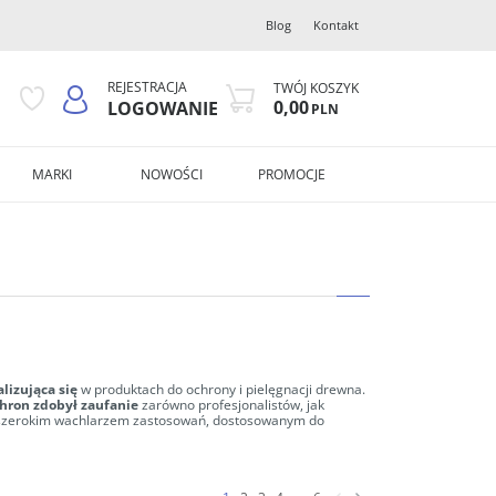
Blog
Kontakt
REJESTRACJA
TWÓJ KOSZYK
0,00
LOGOWANIE
PLN
MARKI
NOWOŚCI
PROMOCJE
alizująca się
w produktach do ochrony i pielęgnacji drewna.
ron zdobył zaufanie
zarówno profesjonalistów, jak
eż szerokim wachlarzem zastosowań, dostosowanym do