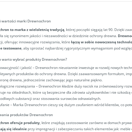
 i wartości marki Drewnochron
hron to marka z wieloletnią tradycją
, której początki sięgają lat 90. Dzięki 
ała się synonimem jakości i niezawodności w dziedzinie ochrony drewna.
Drewno
cji, oferując innowacyjne rozwiązania, które
łączą w sobie nowoczesną technol
ie testowane
, aby sprostać najbardziej rygorystycznym wymaganiom pod względ
o warto wybrać produkty Drewnochron?
nowacyjność i jakość – Drewnochron nieustannie inwestuje w rozwój nowych techno
ektywnych produktów do ochrony drewna. Dzięki zaawansowanym formułom, impr
hronę drewna, jednocześnie zachowując jego naturalne piękno.
ologiczne rozwiązania – Drewnochron kładzie duży nacisk na zrównoważony rozwó
zuje na składnikach, które są bezpieczne dla zdrowia użytkowników i nie szkodzą
kodliwych substancji oraz stosowania surowców odnawialnych.
ufanie – Marka Drewnochron cieszy się dużym zaufaniem wśród klientów, co potw
wania produktów Drewnochron
hron oferuje produkty
, które znajdują zastosowanie zarówno w domach prywat
ją się idealnie
przy impregnacji i zabezpieczaniu takich elementów jak: meble 