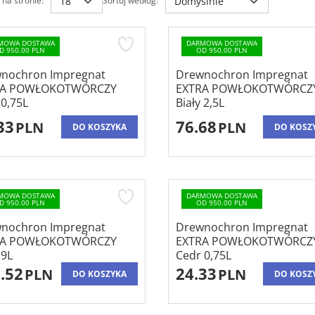
na stronie
:
Sortuj według
:
MOWA DOSTAWA
DARMOWA DOSTAWA
D 950.00 PLN
OD 950.00 PLN
nochron Impregnat
Drewnochron Impregnat
RA POWŁOKOTWÓRCZY
EXTRA POWŁOKOTWÓRCZ
 0,75L
Biały 2,5L
33
76.68
PLN
PLN
DO KOSZYKA
DO KOSZ
MOWA DOSTAWA
DARMOWA DOSTAWA
Rodzaj
:
Impregnaty do drewna
D 950.00 PLN
OD 950.00 PLN
Pojemność
:
0,75L
nochron Impregnat
Drewnochron Impregnat
Zastosowanie
:
Do wewnątrz,Na
RA POWŁOKOTWÓRCZY
zewnątrz,Drewno
EXTRA POWŁOKOTWÓRCZ
Wykończenie
:
Półmat
 9L
Cedr 0,75L
Kolor
:
Brązowy,Jasny
.52
24.33
PLN
PLN
DO KOSZYKA
DO KOSZ