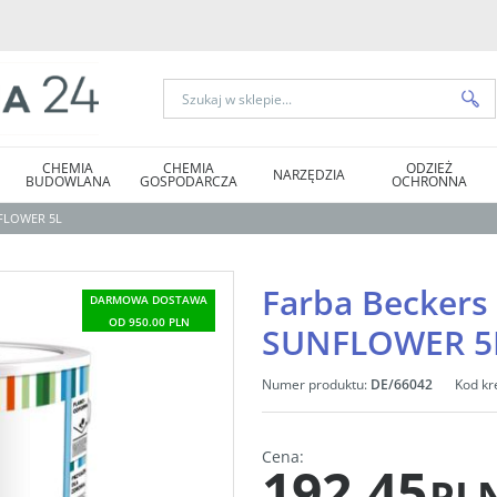
CHEMIA
CHEMIA
ODZIEŻ
NARZĘDZIA
BUDOWLANA
GOSPODARCZA
OCHRONNA
NFLOWER 5L
Farba Beckers
DARMOWA DOSTAWA
OD 950.00 PLN
SUNFLOWER 5
Numer produktu
:
DE/66042
Kod kr
Cena
:
192,45
PL