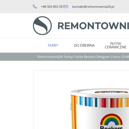
+48 503 853 057
kontakt@remontownia24.pl
PŁYTKI
FARBY
DO DREWNA
CERAMICZNE
Remontownia24
/
Farby
/
Farba Beckers Designer Colour SU