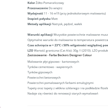
Kolor
Żółto-Pomarańczowy
Przeznaczenie
Do wnętrz
Wydajność
11 - 16 m²/l (przy jednokolorowym malowaniu)
Stopień połysku
Matt
Metody aplikacji
Natrysk, pędzel, wałek
Warunki aplikacji
Wszystkie powierzchnie malowane muszą b
Optymalne warunki do malowania to temperatura powietrza 
Czas schnięcia w + 23°C i 50% wilgotności względnej po
LZO
Wartość graniczna (Cat A/a): 30g / l (2010). LZO produktu
Zastosowanie - Farba Beckers Designer Colour
Malowanie płyt gipsowo - kartonowych
Tynków cementowo - wapiennych
Tynków gipsowych
Powierzchni betonowych
Powierzchni pomalowanych farbami emulsyjnymi
Tapety oraz tapety z włókna szklanego i na podkładzie flizel
Nadaje się również do renowacji starych wymalowań