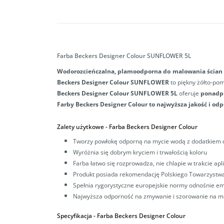
Farba Beckers Designer Colour SUNFLOWER 5L
Wodorozcieńczalna, plamoodporna
do malowania ścian 
Beckers Designer Colour SUNFLOWER
to piękny żółto-po
Beckers Designer Colour SUNFLOWER 5L
oferuje
ponadp
Farby Beckers Designer Colour to najwyższa jakość i od
Zalety użytkowe -
Farba Beckers Designer Colour
Tworzy powłokę odporną na mycie wodą z dodatkiem
Wyróżnia się dobrym kryciem i trwałością koloru
Farba łatwo się rozprowadza, nie chlapie w trakcie apli
Produkt posiada rekomendację Polskiego Towarzystw
Spełnia rygorystyczne europejskie normy odnośnie emi
Najwyższa odporność na zmywanie i szorowanie na mo
Specyfikacja -
Farba Beckers Designer Colour