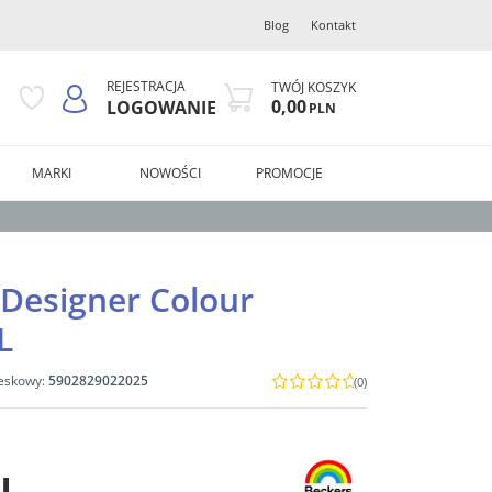
Blog
Kontakt
REJESTRACJA
TWÓJ KOSZYK
0,00
LOGOWANIE
PLN
MARKI
NOWOŚCI
PROMOCJE
 Designer Colour
L
eskowy
:
5902829022025
(0)
N