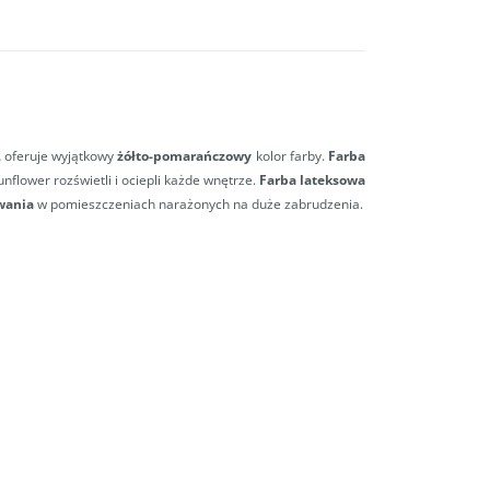
L
oferuje wyjątkowy
żółto-pomarańczowy
kolor farby.
Farba
flower rozświetli i ociepli każde wnętrze.
Farba lateksowa
wania
w pomieszczeniach narażonych na duże zabrudzenia.