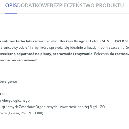
OPIS
DODATKOWE
BEZPIECZEŃSTWO PRODUKTU
i sufitów
farba lateksowa
z kolekcji
Beckers Designer Colour SUNFLOWER 5
marańczowy odcień farby, który sprawdzi się idealnie w każdym pomieszczeniu. Sun
rzeciętną
odporność
na plamy
,
szorowanie
i
zmywanie
. Polecana
do zastoso
porność na szorowanie!
 detergentu
kacji
a Alergologicznego
sji Lotnych Związków Organicznych - zawartość poniżej 5 g/L LZO
kro (I klasa, PN-EN 13300)