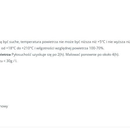
yć suche, temperatura powietrza nie może być niższa niż +5°C i nie wyższa niż
od +18°C do +210°C i wilgotności względnej powietrza 100-70%.
wietrza
Pyłosuchość uzyskuje się po 2(h). Malować ponownie po około 4(h).
 < 30g / l.
inowy