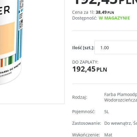
Cena za 1l:
38,49
PLN
Dostępność
:
W MAGAZYNIE
Ilość
[szt.]
:
DO ZAPŁATY:
192,45
PLN
Farba Plamood
Rodzaj
:
Wodorozcieńcz
Pojemność
:
5L
Zastosowanie
:
Do wewnątrz
,
Śc
Wykończenie
:
Mat