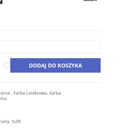
DODAJ DO KOSZYKA
porna
,
Farba Lateksowa
,
Farba
alna
iany
,
Sufit