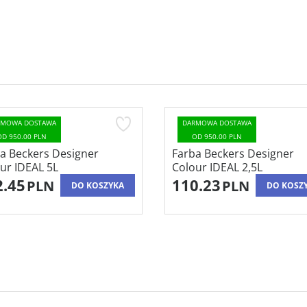
ARMOWA DOSTAWA
DARMOWA DOSTAWA
OD 950.00 PLN
OD 950.00 PLN
ba Beckers Designer
Farba Beckers Designer
our IDEAL 2,5L
Colour PANNA COTTA 2,
0.23
110.23
PLN
PLN
DO KOSZYKA
DO KOS