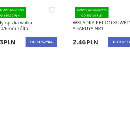
DARMOWA DOSTAWA
DARMOWA DOSTAWA
OD 950.00 PLN
OD 950.00 PLN
WKLADKA PET DO KUWETY
Pędzel płaski, ser
*HARDY* NR1
51mm
2.46
7.26
PLN
PLN
DO KOSZYKA