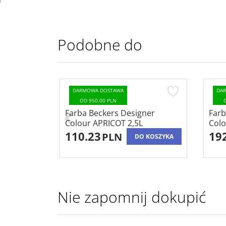
Podobne do
DARMOWA DOSTAWA
D
OD 950.00 PLN
gner
Farba Beckers Designer
Far
L
Colour IDEAL 5L
Col
192.45
11
PLN
O KOSZYKA
DO KOSZYKA
Nie zapomnij dokupić