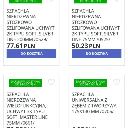
OD 950.00 PLN
OD 950.00 PLN
SZPACHLA
SZPACHLA
NIERDZEWNA
NIERDZEWNA
STOŻKOWO
STOŻKOWO
SZLIFOWANA UCHWYT
SZLIFOWANA UCHWYT
2K TYPU SOFT, SILVER
2K TYPU SOFT, SILVER
LINE 200MM /0529/
LINE 75MM /0525/
77.61
50.23
PLN
PLN
DO KOSZYKA
DO KOSZYKA
DARMOWA DOSTAWA
DARMOWA DOSTAWA
OD 950.00 PLN
OD 950.00 PLN
SZPACHLA
SZPACHLA
NIERDZEWNA
UNIWERSALNA Z
WIELOFUNKCYJNA,
ZĘBEM Z TWORZYWA
UCHWYT 3K TYPU
175X130 MM /0706/
SOFT, MASTER LINE
75MM /0661/