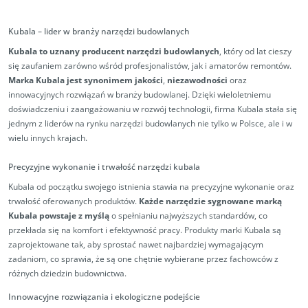
Kubala – lider w branży narzędzi budowlanych
Kubala to uznany producent narzędzi budowlanych
, który od lat cieszy
się zaufaniem zarówno wśród profesjonalistów, jak i amatorów remontów.
Marka Kubala jest synonimem jakości
,
niezawodności
oraz
innowacyjnych rozwiązań w branży budowlanej. Dzięki wieloletniemu
doświadczeniu i zaangażowaniu w rozwój technologii, firma Kubala stała się
jednym z liderów na rynku narzędzi budowlanych nie tylko w Polsce, ale i w
wielu innych krajach.
Precyzyjne wykonanie i trwałość narzędzi kubala
Kubala od początku swojego istnienia stawia na precyzyjne wykonanie oraz
trwałość oferowanych produktów.
Każde narzędzie sygnowane marką
Kubala powstaje z myślą
o spełnianiu najwyższych standardów, co
przekłada się na komfort i efektywność pracy. Produkty marki Kubala są
zaprojektowane tak, aby sprostać nawet najbardziej wymagającym
zadaniom, co sprawia, że są one chętnie wybierane przez fachowców z
różnych dziedzin budownictwa.
Innowacyjne rozwiązania i ekologiczne podejście