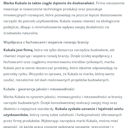
Marka Kubala to także ciągłe dążenie do doskonałości
. Firma nieustannie
inwestuje w nowoczesne technologie produkcji oraz poszukuje
innowacyjnych rozwiązań, które pozwalają na jeszcze lepsze dostosowanie
narzędzi do potrzeb użytkowników. Kubala stawia również na ekologiczne
podejście, dbając o minimalizowanie wpływu swojej działalności na
środowisko naturalne.
Współpraca z fachowcami i wsparcie rozwoju branży
Kubala jest firmą
, która nie tylko dostarcza narzędzia budowlane, ale
również inspiruje i wspiera rozwój branży. Dzięki ścisłej współpracy z
fachowcami oraz ciągłemu monitorowaniu trendów rynkowych, marka
Kubala jest w stanie dostarczać produkty, które idealnie odpowiadają na
potrzeby rynku. Wszystko to sprawia, że Kubala to marka, której warto
zaufać, niezależnie od skali realizowanych projektów budowlanych.
Kubala – gwarancja jakości i niezawodności
Marka Kubala to synonim jakości, innowacyjności i niezawodności w branży
narzędzi budowlanych. Dzięki konsekwentnej realizacji swojej misji oraz
dbałości o najwyższe standardy.
Kubala zyskała uznanie i lojalność wielu
użytkowników
, którzy cenią sobie solidność i funkcjonalność oferowanych
przez firmę produktów. Wybierając narzędzia marki Kubala, można mieć
pewność, że każda praca zostanie wykonana sprawnie, precyzyjnie i z