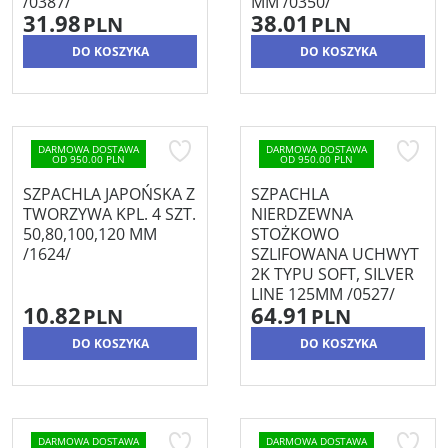
/0387/
MM /0350/
31.98
38.01
PLN
PLN
DO KOSZYKA
DO KOSZYKA
DARMOWA DOSTAWA
DARMOWA DOSTAWA
OD 950.00 PLN
OD 950.00 PLN
SZPACHLA JAPOŃSKA Z
SZPACHLA
TWORZYWA KPL. 4 SZT.
NIERDZEWNA
50,80,100,120 MM
STOŻKOWO
/1624/
SZLIFOWANA UCHWYT
2K TYPU SOFT, SILVER
LINE 125MM /0527/
10.82
64.91
PLN
PLN
DO KOSZYKA
DO KOSZYKA
DARMOWA DOSTAWA
DARMOWA DOSTAWA