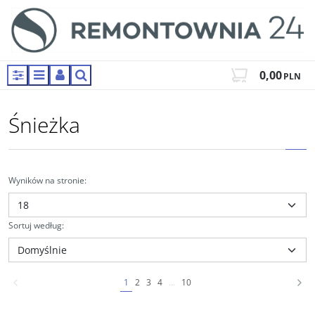
0,00
PLN
Panel
Menu
Panel
Szukaj
Śnieżka
Wyników na stronie
:
Sortuj według
:
1
2
3
4
...
10