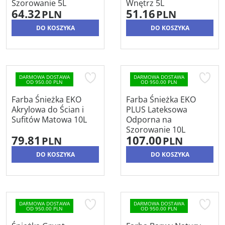
Szorowanie 5L
Wnętrz 5L
64.32
51.16
PLN
PLN
DO KOSZYKA
DO KOSZYKA
DARMOWA DOSTAWA
DARMOWA DOSTAWA
OD 950.00 PLN
OD 950.00 PLN
Farba Śnieżka EKO
Farba Śnieżka EKO
Akrylowa do Ścian i
PLUS Lateksowa
Sufitów Matowa 10L
Odporna na
Szorowanie 10L
79.81
107.00
PLN
PLN
DO KOSZYKA
DO KOSZYKA
DARMOWA DOSTAWA
DARMOWA DOSTAWA
OD 950.00 PLN
OD 950.00 PLN