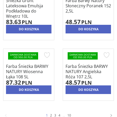
Śnieżka Grunt
Farba Barwy Natury
Lateksowa Emulsja
Słoneczny Poranek 152
Podkładowa do
2,5L
Wnętrz 10L
83.63
48.57
PLN
PLN
DO KOSZYKA
DO KOSZYKA
DARMOWA DOSTAWA
DARMOWA DOSTAWA
OD 950.00 PLN
OD 950.00 PLN
Farba Śnieżka BARWY
Farba Śnieżka BARWY
NATURY Wiosenna
NATURY Angielska
Łąka 108 5L
Róża 107 2,5L
87.32
48.57
PLN
PLN
DO KOSZYKA
DO KOSZYKA
1
2
3
4
...
10