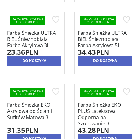
DARMOWA DOSTAWA
DARMOWA DOSTAWA
OD 950.00 PLN
OD 950.00 PLN
Farba Śnieżka ULTRA
Farba Śnieżka ULTRA
BIEL Śnieżnobiała
BIEL Śnieżnobiała
Farba Akrylowa 3L
Farba Akrylowa 5L
23.36
34.43
PLN
PLN
DO KOSZYKA
DO KOSZYKA
DARMOWA DOSTAWA
DARMOWA DOSTAWA
OD 950.00 PLN
OD 950.00 PLN
Farba Śnieżka EKO
Farba Śnieżka EKO
Akrylowa do Ścian i
PLUS Lateksowa
Sufitów Matowa 3L
Odporna na
Szorowanie 3L
31.35
43.28
PLN
PLN
DO KOSZYKA
DO KOSZYKA