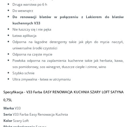
Druga warstwa po 6 h
Do wewnątrz
Do renowacji blatów w połączeniu z Lakierem do blatów
kuchennych V33
Nie łuszczy się i nie pęka
Łatwa aplikacja
Odporna na łagodne detergenty takie jak płyn do mycia naczyń,
uniwersalne środki czystości
Odporna na częste mycie
Powłoka odporna na zaplamienia kuchenne takie jak herbata, kawa,
sos pomidorowy, sos winegret, tłuszcze ciepłe i zimne, wino
Szybko schnie
Ultra zmywalna - łatwa w utrzymaniu
Specyfikacja -
V33 Farba EASY RENOWACJA KUCHNIA SZARY LOFT SATYNA
0,75L
Marka
V33
Seria
V33 Farba Easy Renowacja Kuchnia
Kolor
Szary Loft
Efekt wykończenia
Satyna