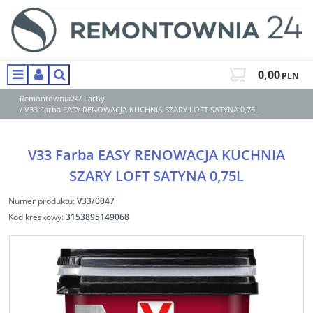
0,00
PLN
Menu
Panel
Szukaj
Remontownia24
/
Farby
/
V33 Farba EASY RENOWACJA KUCHNIA SZARY LOFT SATYNA 0,75L
V33 Farba EASY RENOWACJA KUCHNIA
SZARY LOFT SATYNA 0,75L
Numer produktu
:
V33/0047
Kod kreskowy
:
3153895149068