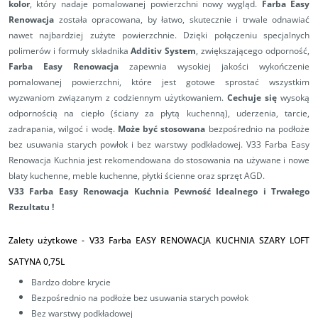
kolor
, który nadaje pomalowanej powierzchni nowy wygląd.
Farba Easy
Renowacja
została opracowana, by łatwo, skutecznie i trwale odnawiać
nawet najbardziej zużyte powierzchnie. Dzięki połączeniu specjalnych
polimerów i formuły składnika
Additiv System
, zwiększającego odporność,
Farba Easy Renowacja
zapewnia wysokiej jakości wykończenie
pomalowanej powierzchni, które jest gotowe sprostać wszystkim
wyzwaniom związanym z codziennym użytkowaniem.
Cechuje się
wysoką
odpornością na ciepło (ściany za płytą kuchenną), uderzenia, tarcie,
zadrapania, wilgoć i wodę.
Może być stosowana
bezpośrednio na podłoże
bez usuwania starych powłok i bez warstwy podkładowej. V33 Farba Easy
Renowacja Kuchnia jest rekomendowana do stosowania na używane i nowe
blaty kuchenne, meble kuchenne, płytki ścienne oraz sprzęt AGD.
V33 Farba Easy Renowacja Kuchnia Pewność Idealnego i Trwałego
Rezultatu
!
Zalety użytkowe -
V33 Farba EASY RENOWACJA KUCHNIA SZARY LOFT
SATYNA 0,75L
Bardzo dobre krycie
Bezpośrednio na podłoże bez usuwania starych powłok
Bez warstwy podkładowej