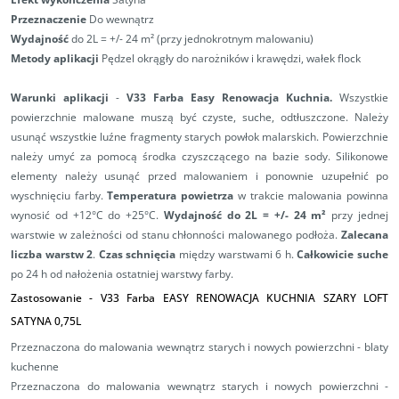
Przeznaczenie
Do wewnątrz
Wydajność
do 2L = +/- 24 m² (przy jednokrotnym malowaniu)
Metody aplikacji
Pędzel okrągły do narożników i krawędzi, wałek flock
Warunki aplikacji
-
V33 Farba Easy Renowacja Kuchnia.
Wszystkie
powierzchnie malowane muszą być czyste, suche, odtłuszczone. Należy
usunąć wszystkie luźne fragmenty starych powłok malarskich. Powierzchnie
należy umyć za pomocą środka czyszczącego na bazie sody. Silikonowe
elementy należy usunąć przed malowaniem i ponownie uzupełnić po
wyschnięciu farby.
Temperatura powietrza
w trakcie malowania powinna
wynosić od +12°C do +25°C.
Wydajność do 2L = +/- 24 m²
przy jednej
warstwie w zależności od stanu chłonności malowanego podłoża.
Zalecana
liczba warstw 2
.
Czas schnięcia
między warstwami 6 h.
Całkowicie suche
po 24 h od nałożenia ostatniej warstwy farby.
Zastosowanie - V33 Farba EASY RENOWACJA KUCHNIA SZARY LOFT
SATYNA 0,75L
Przeznaczona do malowania wewnątrz starych i nowych powierzchni - blaty
kuchenne
Przeznaczona do malowania wewnątrz starych i nowych powierzchni -