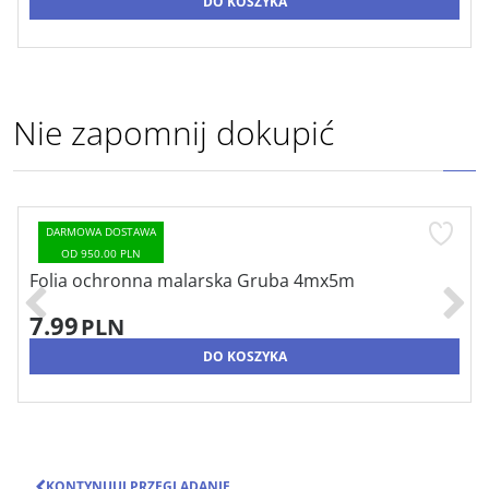
DO KOSZYKA
Nie zapomnij dokupić
DARMOWA DOSTAWA
OD 950.00 PLN
Pędzel płaski, seria *41* 1cm x 41mm
4.00
PLN
DO KOSZYKA
KONTYNUUJ PRZEGLĄDANIE